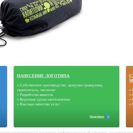
НАНЕСЕНИЕ ЛОГОТИПА
С
М
» Собственное производство: лазерная гравировка,
тампопечать, тиснение
» 
» Разработка макетов
» 
» Короткие сроки изготовления
» 
» Высокое качество услуг
»
Подробнее