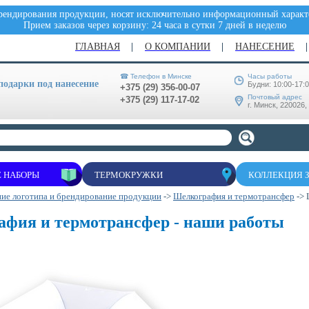
брендирования продукции, носят исключительно информационный характе
Прием заказов через корзину: 24 часа в сутки 7 дней в неделю
ГЛАВНАЯ
О КОМПАНИИ
НАНЕСЕНИЕ
☎ Телефон в Минске
Часы работы
одарки под нанесение
Будни: 10:00-17:
+375 (29) 356-00-07
Почтовый адрес
+375 (29) 117-17-02
г. Минск, 220026,
 НАБОРЫ
ТЕРМОКРУЖКИ
КОЛЛЕКЦИЯ 
ие логотипа и брендирование продукции
->
Шелкография и термотрансфер
-> 
фия и термотрансфер - наши работы