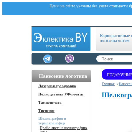
Цены на сайте указаны без учета стоимости 
Корпоративные п
логотипа оптом
ПОДАРОЧНЫЕ
Нанесение логотипа
Главная
->
Нанесен
Лазерная гравировка
Шелкогра
Полноцветная УФ-печать
Тампопечать
Тиснение
Шелкография и
термотрансфер
Прайс-лист на шелкографию,