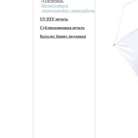
ДТФ-печать.
Шелкография и
термотрансфер - наши работы
UV DTF-печать
Сублимационная печать
Каталог бизнес подарков