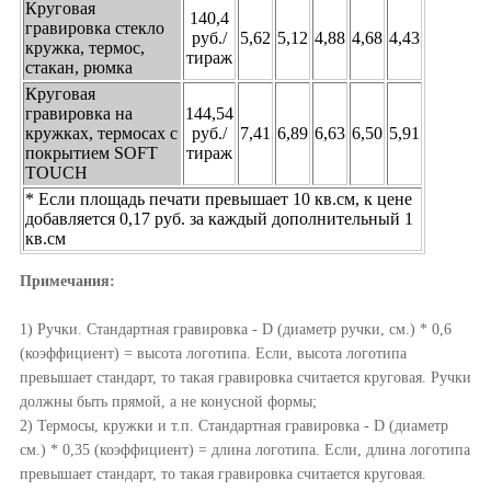
Круговая
140,4
гравировка стекло
руб./
5,62
5,12
4,88
4,68
4,43
кружка, термос,
тираж
стакан, рюмка
Круговая
гравировка на
144,54
кружках, термосах с
руб./
7,41
6,89
6,63
6,50
5,91
покрытием SOFT
тираж
TOUCH
* Если площадь печати превышает 10 кв.см, к цене
добавляется 0,17 руб. за каждый дополнительный 1
кв.см
Примечания:
1) Ручки. Стандартная гравировка - D (диаметр ручки, см.) * 0,6
(коэффициент) = высота логотипа. Если, высота логотипа
превышает стандарт, то такая гравировка считается круговая. Ручки
должны быть прямой, а не конусной формы;
2) Термосы, кружки и т.п. Стандартная гравировка - D (диаметр
см.) * 0,35 (коэффициент) = длина логотипа. Если, длина логотипа
превышает стандарт, то такая гравировка считается круговая.