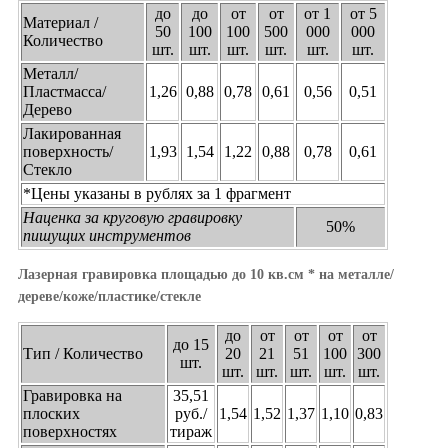
до
до
от
от
от 1
от 5
Материал /
50
100
100
500
000
000
Количество
шт.
шт.
шт.
шт.
шт.
шт.
Металл/
Пластмасса/
1,26
0,88
0,78
0,61
0,56
0,51
Дерево
Лакированная
поверхность/
1,93
1,54
1,22
0,88
0,78
0,61
Стекло
*Цены указаны в рублях за 1 фрагмент
Наценка за круговую гравировку
50%
пишущих инструментов
Лазерная гравировка площадью до 10 кв.см * на металле/
дереве/коже/пластике/стекле
до
от
от
от
от
до 15
Тип / Количество
20
21
51
100
300
шт.
шт.
шт.
шт.
шт.
шт.
Гравировка на
35,51
плоских
руб./
1,54
1,52
1,37
1,10
0,83
поверхностях
тираж