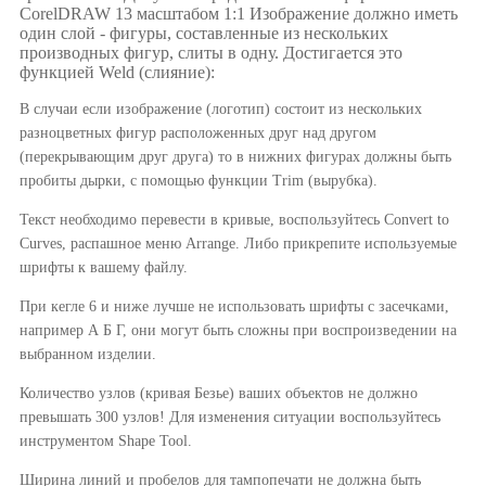
CorelDRAW 13 масштабом 1:1 Изображение должно иметь
один слой - фигуры, составленные из нескольких
производных фигур, слиты в одну. Достигается это
функцией Weld (слияние):
В случаи если изображение (логотип) состоит из нескольких
разноцветных фигур расположенных друг над другом
(перекрывающим друг друга) то в нижних фигурах должны быть
пробиты дырки, с помощью функции Trim (вырубка).
Текст необходимо перевести в кривые, воспользуйтесь Convert to
Curves, распашное меню Arrange. Либо прикрепите используемые
шрифты к вашему файлу.
При кегле 6 и ниже лучше не использовать шрифты с засечками,
например А Б Г, они могут быть сложны при воспроизведении на
выбранном изделии.
Количество узлов (кривая Безье) ваших объектов не должно
превышать 300 узлов! Для изменения ситуации воспользуйтесь
инструментом Shape Tool.
Ширина линий и пробелов для тампопечати не должна быть