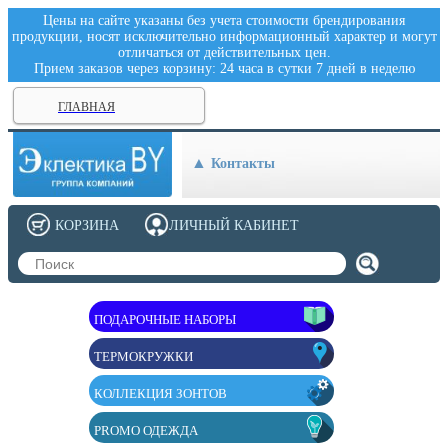
Цены на сайте указаны без учета стоимости брендирования
продукции, носят исключительно информационный характер и могут
отличаться от действительных цен.
Прием заказов через корзину: 24 часа в сутки 7 дней в неделю
ГЛАВНАЯ
Контакты
КОРЗИНА
ЛИЧНЫЙ КАБИНЕТ
ПОДАРОЧНЫЕ НАБОРЫ
ТЕРМОКРУЖКИ
КОЛЛЕКЦИЯ ЗОНТОВ
PROMO ОДЕЖДА