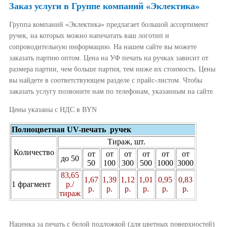
Заказ услуги в Группе компаний «Эклектика»
Группа компаний «Эклектика» предлагает большой ассортимент
ручек, на которых можно напечатать ваш логотип и
сопроводительную информацию. На нашем сайте вы можете
заказать партию оптом. Цена на УФ печать на ручках зависит от
размера партии, чем больше партия, тем ниже их стоимость. Цены
вы найдете в соответствующем разделе с прайс-листом. Чтобы
заказать услугу позвоните нам по телефонам, указанным на сайте.
Цены указаны c НДС в BYN
Полноцветная UV-печать ручек
Тираж, шт.
Количество
от
от
от
от
от
от
до 50
50
100
300
500
1000
3000
83,65
1,67
1,39
1,12
1,01
0,95
0,83
1 фрагмент
р./
р.
р.
р.
р.
р.
р.
тираж
Наценка за печать с белой подложкой (для цветных поверхностей)