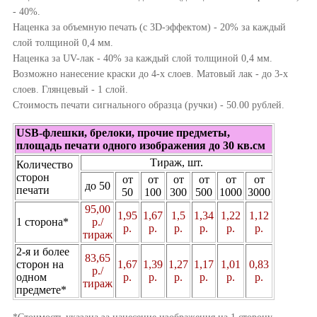
- 40%.
Наценка за объемную печать (с 3D-эффектом) - 20% за каждый
слой толщиной 0,4 мм.
Наценка за UV-лак - 40% за каждый слой толщиной 0,4 мм.
Возможно нанесение краски до 4-х слоев. Матовый лак - до 3-х
слоев. Глянцевый - 1 слой.
Стоимость печати сигнального образца (ручки) - 50.00 рублей.
USB-флешки, брелоки, прочие предметы,
площадь печати одного изображения до 30 кв.см
Тираж, шт.
Количество
сторон
от
от
от
от
от
от
до 50
печати
50
100
300
500
1000
3000
95,00
1,95
1,67
1,5
1,34
1,22
1,12
1 сторона*
р./
р.
р.
р.
р.
р.
р.
тираж
2-я и более
83,65
сторон на
1,67
1,39
1,27
1,17
1,01
0,83
р./
одном
р.
р.
р.
р.
р.
р.
тираж
предмете*