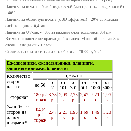
*Стоимость указана за нанесение изображения на 1 сторону.
Наценка за печать с белой подложкой (для цветных поверхностей)
- 40%.
Наценка за объемную печать (с 3D-эффектом) - 20% за каждый
слой толщиной 0,4 мм.
Наценка за UV-лак - 40% за каждый слой толщиной 0,4 мм.
Возможно нанесение краски до 4-х слоев. Матовый лак - до 3-х
слоев. Глянцевый - 1 слой.
Стоимость печати сигнального образца - 70.00 рублей.
Ежедневники, еженедельники, планинги,
записные книжки, блокноты
Тираж, шт.
Количество
сторон
от
от
от
от
от
от
до 50
печати
51
101
301
501
1000
3000
180 р./
3,38
2,99
2,73
2,47
2,21
1,95
1 сторона*
тираж
р.
р.
р.
р.
р.
р.
2-я и более
104,65
сторон на
2,47
2,21
1,95
1,69
1,49
1,23
р./
одном
р.
р.
р.
р.
р.
р.
тираж
предмете*