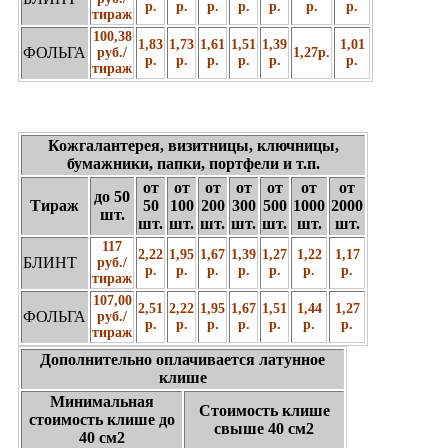
р.
р.
р.
р.
р.
р.
р.
тираж
100,38
1,83
1,73
1,61
1,51
1,39
1,01
ФОЛЬГА
руб./
1,27р.
р.
р.
р.
р.
р.
р.
тираж
Кожгалантерея, визитницы, ключницы,
бумажники, папки, портфели и т.п.
от
от
от
от
от
от
от
до 50
Тираж
50
100
200
300
500
1000
2000
шт.
шт.
шт.
шт.
шт.
шт.
шт.
шт.
117
2,22
1,95
1,67
1,39
1,27
1,22
1,17
БЛИНТ
руб./
р.
р.
р.
р.
р.
р.
р.
тираж
107,00
2,51
2,22
1,95
1,67
1,51
1,44
1,27
ФОЛЬГА
руб./
р.
р.
р.
р.
р.
р.
р.
тираж
Дополнительно оплачивается латунное
клише
Минимальная
Стоимость клише
стоимость клише до
свыше 40 см2
40 см2