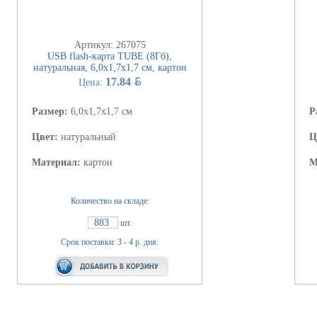
Артикул: 267075
USB flash-карта TUBE (8Гб),
натуральная, 6,0х1,7х1,7 см, картон
BYN
17.84
Цена:
Размер:
6,0х1,7х1,7 см
Р
Цвет:
натуральный
Ц
Материал:
картон
М
Количество на складе:
883
шт.
Срок поставки: 3 - 4 р. дня.