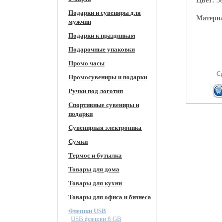
Цвет:
З
Подарки и сувениры для
Матери
мужчин
Подарки к праздникам
Подарочные упаковки
Промо часы
Ср
Промосувениры и подарки
Ручки под логотип
Спортивные сувениры и
подарки
Сувенирная электроника
Сумки
Термос и бутылка
Товары для дома
Товары для кухни
Товары для офиса и бизнеса
Флешки USB
USB флешки 8 GB