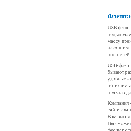
Флешки 
USB флэш-
подключае
массу пре
накопитель
носителей 
USB-флешк
бывают раз
удобные -
обтекаемы
правило дл
Компания 
сайте комп
Вам выгодн
Вы сможет
флешек от