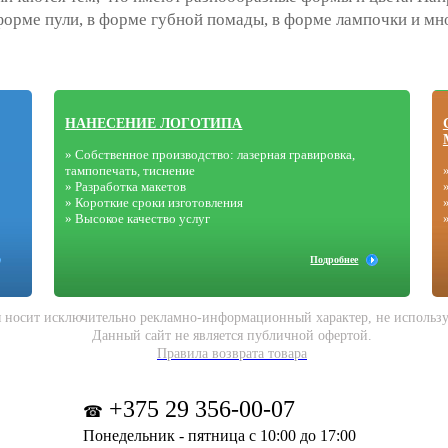
форме пули, в форме губной помады, в форме лампочки и мн
НАНЕСЕНИЕ ЛОГОТИПА
» Собственное производство: лазерная гравировка,
тампопечать, тиснение
» Разработка макетов
» Короткие сроки изготовления
» Высокое качество услуг
Подробнее
 носит исключительно рекламно-информационный характер, не используе
Данный сайт не является публичной офертой.
Правила возврата товара
+375 29 356-00-07
☎
Понедельник - пятница с 10:00 до 17:00