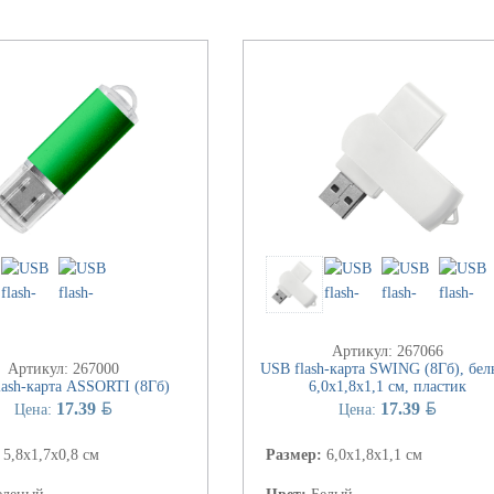
Артикул: 267066
Артикул: 267000
USB flash-карта SWING (8Гб), бел
lash-карта ASSORTI (8Гб)
6,0х1,8х1,1 см, пластик
BYN
BYN
17.39
17.39
Цена:
Цена:
:
5,8х1,7х0,8 см
Размер:
6,0х1,8х1,1 см