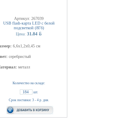
Артикул: 267039
USB flash-карта LED с белой
подсветкой (8Гб)
BYN
31.84
Цена:
азмер:
6,6х1,2х0,45 см
вет:
серебристый
атериал:
металл
Количество на складе:
184
шт.
Срок поставки: 3 - 4 р. дня.