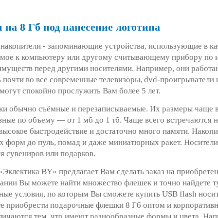
на 8 Гб под нанесение логотипа
накопители - запоминающие устройства, использующие в ка
мое к компьютеру или другому считывающему прибору по и
имуществ перед другими носителями. Например, они работа
 почти во все современные телевизоры, dvd-проигрыватели 
могут спокойно прослужить Вам более 5 лет.
и обычно съёмные и перезаписываемые. Их размеры чаще все
ные по объему — от 1 мб до 1 тб. Чаще всего встречаются н
 высокое быстродействие и достаточно много памяти. Накоп
х форм до пуль, помад и даже миниатюрных ракет. Носители
я сувениров или подарков.
«Эклектика BY» предлагает Вам сделать заказ на приобрете
ании Вы можете найти множество флешек и точно найдете ту
ые условия, по которым Вы сможете купить USB flash носит
е приобрести подарочные флешки 8 Гб оптом и корпоратив
личаются тем, что имеют разнообразные формы и цвета. Нап