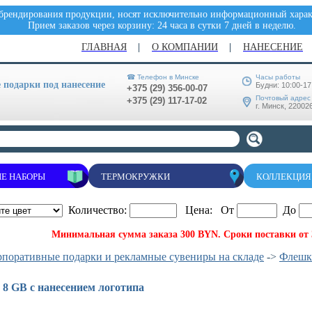
 брендирования продукции, носят исключительно информационный характ
Прием заказов через корзину: 24 часа в сутки 7 дней в неделю.
ГЛАВНАЯ
О КОМПАНИИ
НАНЕСЕНИЕ
☎ Телефон в Минске
Часы работы
подарки под нанесение
Будни: 10:00-17
+375 (29) 356-00-07
Почтовый адрес
+375 (29) 117-17-02
г. Минск, 220026
Е НАБОРЫ
ТЕРМОКРУЖКИ
КОЛЛЕКЦИЯ
Количество:
Цена: От
До
Минимальная сумма заказа 300 BYN. Сроки поставки от 3
рпоративные подарки и рекламные сувениры на складе
->
Флешк
8 GB с нанесением логотипа