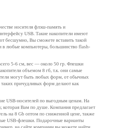
честве носителя флэш-память и
нтерфейсу USB. Такие накопители имеют
ют бесшумно, Вы сможете вставить такой
и в любые компьютеры, большинство flash-
го 5-6 см, вес — около 50 гр. Флешки
акопители объемом 8 гб, т.к. они самые
ители могут быть любых форм, от обычных
 таких причудливых форм делают как
ние USB-носителей по выгодным ценам. На
, которая Вам по душе. Компания предлагает
ель на 8 Gb оптом по сниженной цене, также
ные USB-флешки. Подарочные варианты
ример, на сайте компании вы можете найти