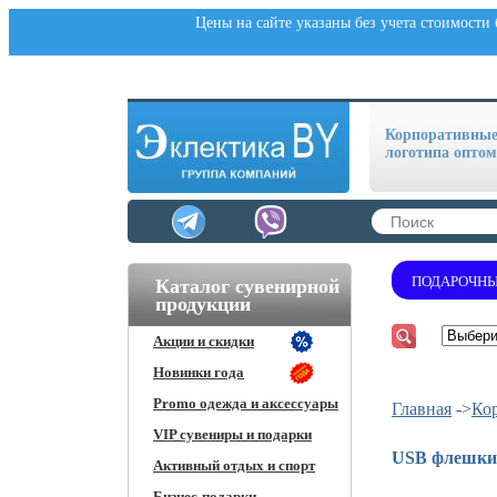
Цены на сайте указаны без учета стоимости
Корпоративные 
логотипа оптом
ПОДАРОЧНЫ
Каталог сувенирной
продукции
Акции и скидки
Новинки года
Promo одежда и аксессуары
Главная
->
Ко
VIP сувениры и подарки
USB флешки 
Активный отдых и спорт
Бизнес-подарки