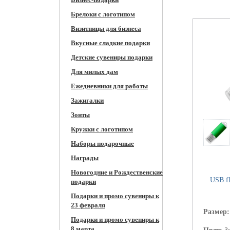
Брелоки с логотипом
Визитницы для бизнеса
Вкусные сладкие подарки
Детские сувениры подарки
Для милых дам
Ежедневники для работы
Зажигалки
Зонты
Кружки c логотипом
Наборы подарочные
Награды
Новогодние и Рождественские
USB f
подарки
Подарки и промо сувениры к
23 февраля
Размер
Подарки и промо сувениры к
8 марта