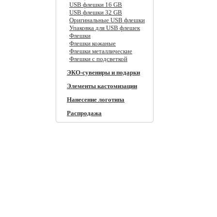
USB флешки 16 GB
USB флешки 32 GB
Оригинальные USB флешки
Упаковка для USB флешек
Флешки
Флешки кожаные
Флешки металлические
Флешки с подсветкой
ЭКО-сувениры и подарки
Элементы кастомизации
Нанесение логотипа
Распродажа