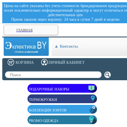
Цены на сайте указаны без учета стоимости брендирования продукции
носят исключительно информационный характер и могут отличаться о
действительных цен.
Прием заказов через корзину: 24 часа в сутки 7 дней в неделю.
ГЛАВНАЯ
Контакты
КОРЗИНА
ЛИЧНЫЙ КАБИНЕТ
ПОДАРОЧНЫЕ НАБОРЫ
ТЕРМОКРУЖКИ
КОЛЛЕКЦИЯ ЗОНТОВ
PROMO ОДЕЖДА