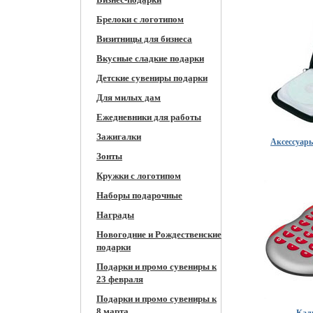
Брелоки с логотипом
Визитницы для бизнеса
Вкусные сладкие подарки
Детские сувениры подарки
Для милых дам
Ежедневники для работы
Зажигалки
Аксессуар
Зонты
Кружки c логотипом
Наборы подарочные
Награды
Новогодние и Рождественские
подарки
Подарки и промо сувениры к
23 февраля
Подарки и промо сувениры к
8 марта
Кал