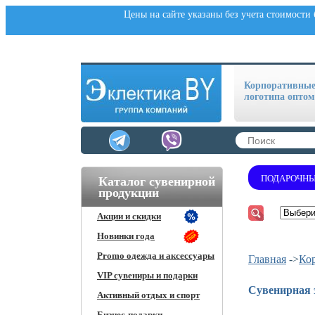
Цены на сайте указаны без учета стоимости
Корпоративные 
логотипа оптом
ПОДАРОЧНЫ
Каталог сувенирной
продукции
Акции и скидки
Новинки года
Promo одежда и аксессуары
Главная
->
Ко
VIP сувениры и подарки
Сувенирная 
Активный отдых и спорт
Бизнес-подарки