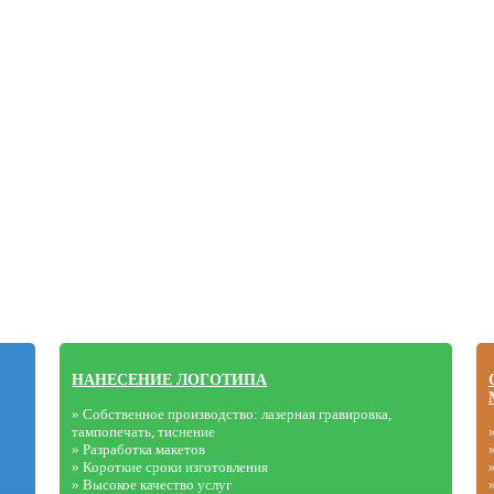
НАНЕСЕНИЕ ЛОГОТИПА
» Собственное производство: лазерная гравировка,
тампопечать, тиснение
» Разработка макетов
» Короткие сроки изготовления
» Высокое качество услуг