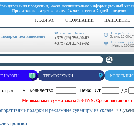
 брендирования продукции, носят исключительно информационный характ
Прием заказов через корзину: 24 часа в сутки 7 дней в неделю.
ГЛАВНАЯ
О КОМПАНИИ
НАНЕСЕНИЕ
☎ Телефон в Минске
Часы работы
подарки под нанесение
Будни: 10:00-17
+375 (29) 356-00-07
Почтовый адрес
+375 (29) 117-17-02
г. Минск, 220026
Е НАБОРЫ
ТЕРМОКРУЖКИ
КОЛЛЕКЦИЯ
Количество:
Цена: От
До
Минимальная сумма заказа 300 BYN. Сроки поставки от 3
рпоративные подарки и рекламные сувениры на складе
-> Сувен
электроника