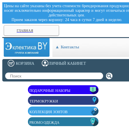
Цены на сайте указаны без учета стоимости брендирования продукции
носят исключительно информационный характер и могут отличаться о
действительных цен.
Прием заказов через корзину: 24 часа в сутки 7 дней в неделю.
ГЛАВНАЯ
Контакты
КОРЗИНА
ЛИЧНЫЙ КАБИНЕТ
ПОДАРОЧНЫЕ НАБОРЫ
ТЕРМОКРУЖКИ
КОЛЛЕКЦИЯ ЗОНТОВ
PROMO ОДЕЖДА