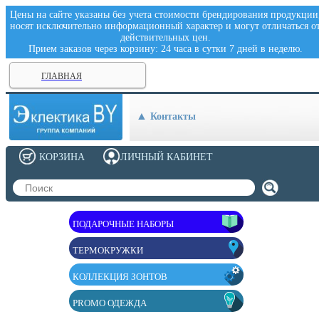
Цены на сайте указаны без учета стоимости брендирования продукции
носят исключительно информационный характер и могут отличаться о
действительных цен.
Прием заказов через корзину: 24 часа в сутки 7 дней в неделю.
ГЛАВНАЯ
Контакты
КОРЗИНА
ЛИЧНЫЙ КАБИНЕТ
ПОДАРОЧНЫЕ НАБОРЫ
ТЕРМОКРУЖКИ
КОЛЛЕКЦИЯ ЗОНТОВ
PROMO ОДЕЖДА