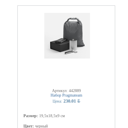
Артикул: 442889
Набор Pragmateam
BYN
230.01
Цена:
Размер:
19,5х18,5х9 см
Цвет:
черный