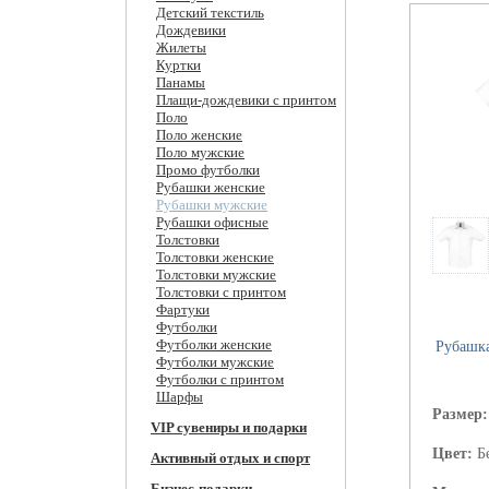
Детский текстиль
Дождевики
Жилеты
Куртки
Панамы
Плащи-дождевики с принтом
Поло
Поло женские
Поло мужские
Промо футболки
Рубашки женские
Рубашки мужские
Рубашки офисные
Толстовки
Толстовки женские
Толстовки мужские
Толстовки с принтом
Фартуки
Футболки
Футболки женские
Рубашк
Футболки мужские
Футболки с принтом
Шарфы
Размер
VIP сувениры и подарки
Цвет:
Б
Активный отдых и спорт
Бизнес-подарки