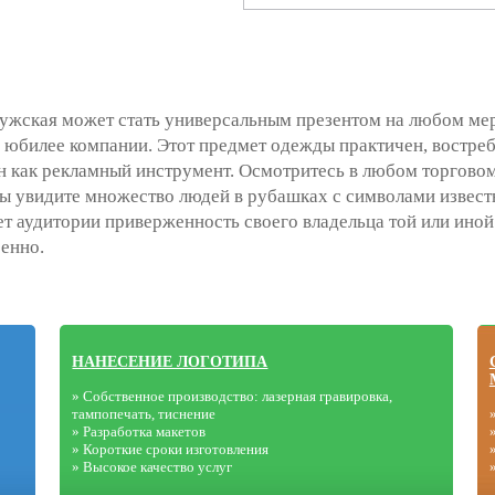
ужская может стать универсальным презентом на любом мер
 юбилее компании. Этот предмет одежды практичен, востребо
 как рекламный инструмент. Осмотритесь в любом торговом 
 вы увидите множество людей в рубашках с символами извес
т аудитории приверженность своего владельца той или иной
енно.
НАНЕСЕНИЕ ЛОГОТИПА
» Собственное производство: лазерная гравировка,
тампопечать, тиснение
» Разработка макетов
» Короткие сроки изготовления
» Высокое качество услуг