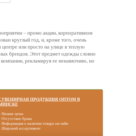
оприятии – промо акции, корпоративном
ван круглый год, и, кроме того, очень
центре или просто на улице в теплую
тных брендов. Этот предмет одежды словно
 компании, рекламируя ее ненавязчиво, но
СУВЕНИРНАЯ ПРОДУКЦИЯ ОПТОМ В
МИНСКЕ
» Низкие цены
» Отсутствие брака
» Информация о наличии товара он-лайн
» Широкий ассортимент