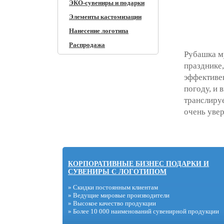
ЭКО-сувениры и подарки
Элементы кастомизации
Нанесение логотипа
Распродажа
Рубашка м
празднике,
эффективен
погоду, и
транслируе
очень увер
КОРПОРАТИВНЫЕ БИЗНЕС ПОДАРКИ И
СУВЕНИРЫ С ЛОГОТИПОМ
» Скидки постоянным клиентам
» Ведущие мировые производители
» Высокое качество продукции
» Более 10 000 наименований сувенирной продукции