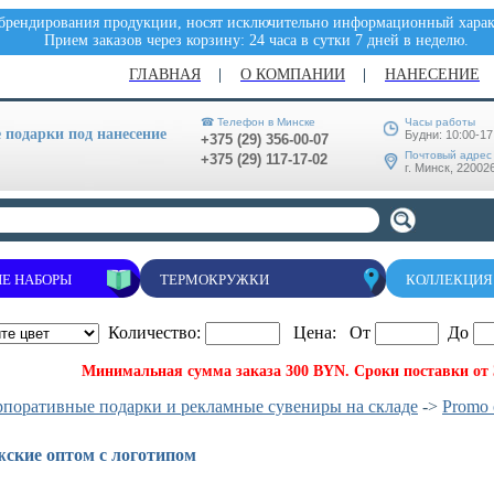
 брендирования продукции, носят исключительно информационный характ
Прием заказов через корзину: 24 часа в сутки 7 дней в неделю.
ГЛАВНАЯ
О КОМПАНИИ
НАНЕСЕНИЕ
☎ Телефон в Минске
Часы работы
подарки под нанесение
Будни: 10:00-17
+375 (29) 356-00-07
Почтовый адрес
+375 (29) 117-17-02
г. Минск, 220026
Е НАБОРЫ
ТЕРМОКРУЖКИ
КОЛЛЕКЦИЯ
Количество:
Цена: От
До
Минимальная сумма заказа 300 BYN. Сроки поставки от 3
рпоративные подарки и рекламные сувениры на складе
->
Promo 
ские оптом с логотипом