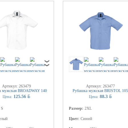
Артикул: 263479
Артикул: 263477
а мужская BROADWAY 140
Рубашка мужская BRISTOL 105
BYN
BYN
125.56
88.3
Цена:
Цена:
:
S
Размер:
2XL
елый
Цвет:
Синий