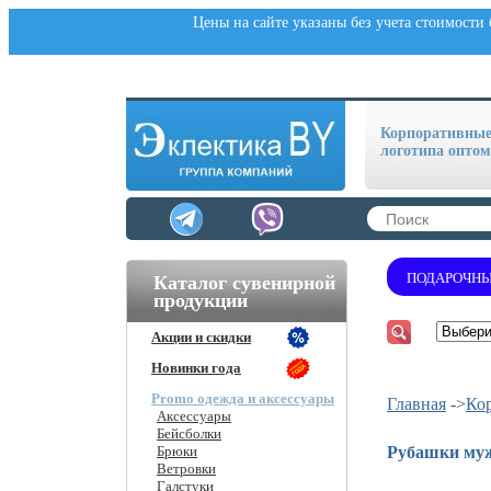
Цены на сайте указаны без учета стоимости
Корпоративные 
логотипа оптом
ПОДАРОЧНЫ
Каталог сувенирной
продукции
Акции и скидки
Новинки года
Promo одежда и аксессуары
Главная
->
Ко
Аксессуары
Бейсболки
Брюки
Рубашки муж
Ветровки
Галстуки