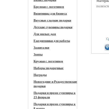
Матери
полиэсте
Брелоки с логотипом
Визитницы для бизнеса
Вкусные сладкие подарки
Детские сувениры подарки
Для милых дам
Ср
Ежедневники для работы
Зажигалки
Зонты
Кружки c логотипом
Наборы подарочные
Награды
Новогодние и Рождественские
подарки
Подарки и промо сувениры к
23 февраля
Подарки и промо сувениры к
8 марта