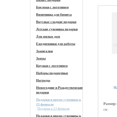
Брелоки с логотипом
Визитницы для бизнеса
Вкусные сладкие подарки
Детские сувениры подарки
Для милых дам
Ежедневники для работы
Зажигалки
Зонты
Кружки c логотипом
Наборы подарочные
Награды
Новогодние и Рождественские
Н
подарки
Подарки и промо сувениры к
Размер
23 февраля
Подарки к 23 февраля
см
Подарки и промо сувениры к