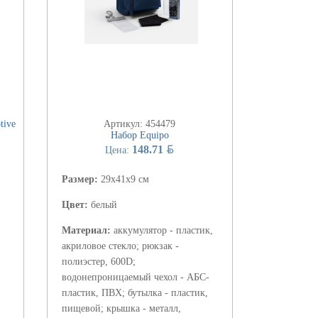
tive
Артикул: 454479
Набор Equipo
BYN
148.71
Цена:
Размер:
29х41х9 см
Цвет:
белый
Материал:
аккумулятор - пластик,
акриловое стекло; рюкзак -
полиэстер, 600D;
водонепроницаемый чехол - АБС-
пластик, ПВХ; бутылка - пластик,
пищевой; крышка - металл,