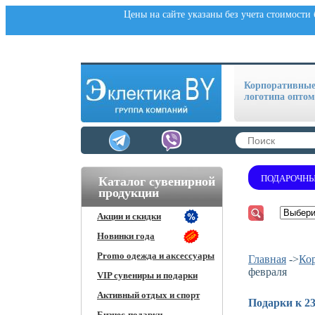
Цены на сайте указаны без учета стоимости
Корпоративные 
логотипа оптом
ПОДАРОЧНЫ
Каталог сувенирной
продукции
Акции и скидки
Новинки года
Promo одежда и аксессуары
Главная
->
Ко
февраля
VIP сувениры и подарки
Активный отдых и спорт
Подарки к 23
Бизнес-подарки