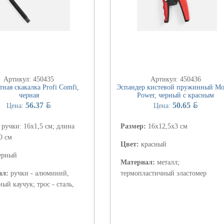
Артикул: 450435
Артикул: 450436
тная скакалка Profi Comfi,
Эспандер кистевой пружинный Mo
черная
Power, черный с красным
BYN
BYN
56.37
50.65
Цена:
Цена:
:
ручки: 16х1,5 см; длина
Размер:
16х12,5х3 см
0 см
Цвет:
красный
ерный
Материал:
металл;
ал:
ручки - алюминий,
термопластичный эластомер
ый каучук; трос - сталь,