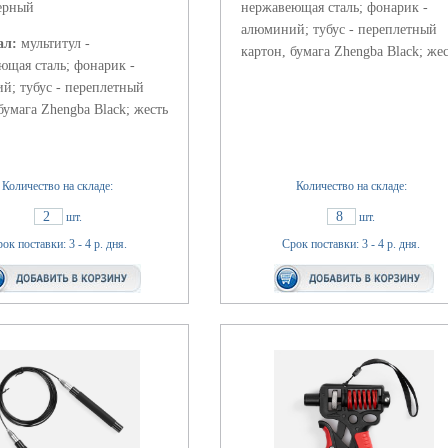
ерный
нержавеющая сталь; фонарик -
алюминий; тубус - переплетный
ал:
мультитул -
картон, бумага Zhengba Black; же
ющая сталь; фонарик -
й; тубус - переплетный
бумага Zhengba Black; жесть
Количество на складе:
Количество на складе:
2
8
шт.
шт.
ок поставки: 3 - 4 р. дня.
Срок поставки: 3 - 4 р. дня.