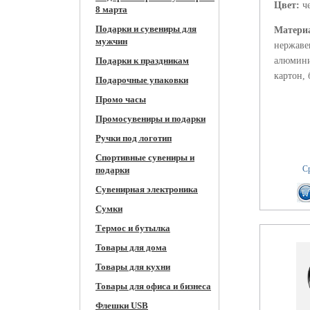
Цвет:
ч
8 марта
Подарки и сувениры для
Матери
мужчин
нержаве
Подарки к праздникам
алюмини
картон, 
Подарочные упаковки
Промо часы
Промосувениры и подарки
Ручки под логотип
Спортивные сувениры и
Ср
подарки
Сувенирная электроника
Сумки
Термос и бутылка
Товары для дома
Товары для кухни
Товары для офиса и бизнеса
Флешки USB