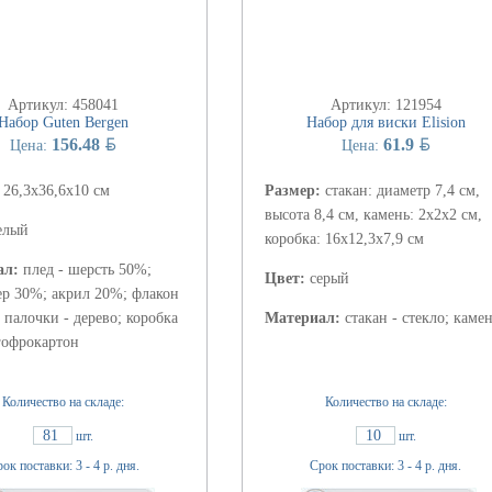
Артикул: 458041
Артикул: 121954
Набор Guten Bergen
Набор для виски Elision
BYN
BYN
156.48
61.9
Цена:
Цена:
:
26,3x36,6x10 см
Размер:
стакан: диаметр 7,4 см,
высота 8,4 см, камень: 2х2х2 см,
елый
коробка: 16х12,3х7,9 см
ал:
плед - шерсть 50%;
Цвет:
серый
ер 30%; акрил 20%; флакон
, палочки - дерево; коробка
Материал:
стакан - стекло; каме
гофрокартон
Количество на складе:
Количество на складе:
81
10
шт.
шт.
ок поставки: 3 - 4 р. дня.
Срок поставки: 3 - 4 р. дня.