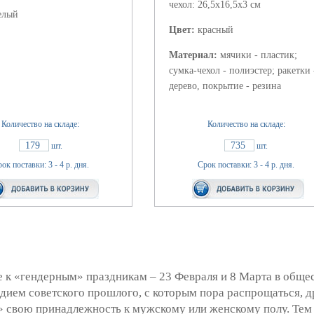
чехол: 26,5x16,5x3 см
елый
Цвет:
красный
Материал:
мячики - пластик;
сумка-чехол - полиэстер; ракетки 
дерево, покрытие - резина
Количество на складе:
Количество на складе:
179
735
шт.
шт.
ок поставки: 3 - 4 р. дня.
Срок поставки: 3 - 4 р. дня.
к «гендерным» праздникам – 23 Февраля и 8 Марта в общест
едием советского прошлого, с которым пора распрощаться, 
» свою принадлежность к мужскому или женскому полу. Тем 