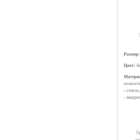
Размер
Цвет:
б
Матери
полиэст
- стекло
- микро
Ср