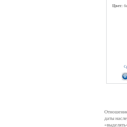
Цвет:
б
Ср
Отношение 
даты насл
«выделять