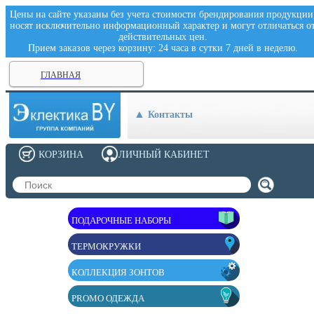
Цены на сайте указаны без учета стоимости брендирования продукции
носят исключительно информационный характер и могут отличаться о
действительных цен.
Прием заказов через корзину: 24 часа в сутки 7 дней в неделю.
ГЛАВНАЯ
Контакты
КОРЗИНА
ЛИЧНЫЙ КАБИНЕТ
ПОДАРОЧНЫЕ НАБОРЫ
ТЕРМОКРУЖКИ
КОЛЛЕКЦИЯ ЗОНТОВ
PROMO ОДЕЖДА