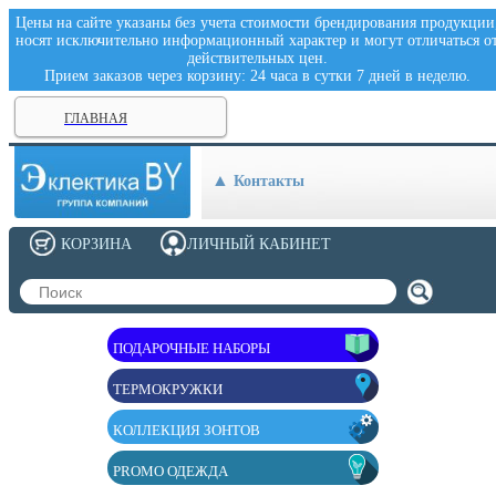
Цены на сайте указаны без учета стоимости брендирования продукции
носят исключительно информационный характер и могут отличаться о
действительных цен.
Прием заказов через корзину: 24 часа в сутки 7 дней в неделю.
ГЛАВНАЯ
Контакты
КОРЗИНА
ЛИЧНЫЙ КАБИНЕТ
ПОДАРОЧНЫЕ НАБОРЫ
ТЕРМОКРУЖКИ
КОЛЛЕКЦИЯ ЗОНТОВ
PROMO ОДЕЖДА