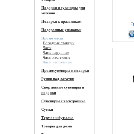
Подарки и сувениры для
мужчин
Подарки к праздникам
Ср
Подарочные упаковки
Промо часы
Погодные станции
Часы
Часы наручные
Часы настенные
Часы настольные
Промосувениры и подарки
Ручки под логотип
Спортивные сувениры и
подарки
Сувенирная электроника
Сумки
Термос и бутылка
Товары для дома