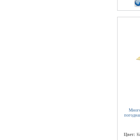
Много
погодна
Цвет:
К