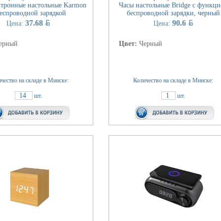
ктронные настольные Karmon
Часы настольные Bridge с функци
беспроводной зарядкой
беспроводной зарядки, черный
BYN
BYN
37.68
90.6
Цена:
Цена:
ерный
Цвет:
Черный
чество на складе в Минске:
Количество на складе в Минске:
14
1
шт.
шт.