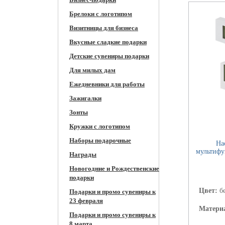
Брелоки с логотипом
Визитницы для бизнеса
Вкусные сладкие подарки
Детские сувениры подарки
Для милых дам
Ежедневники для работы
Зажигалки
Зонты
Кружки c логотипом
Наборы подарочные
На
мультифу
Награды
Новогодние и Рождественские
подарки
Цвет:
б
Подарки и промо сувениры к
23 февраля
Матери
Подарки и промо сувениры к
8 марта