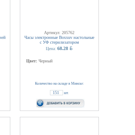
Артикул: 205762
ией
Часы электронные Boxxuv настольные
с УФ стерилизатором
BYN
68.28
Цена:
Цвет:
Черный
Количество на складе в Минске:
151
шт.