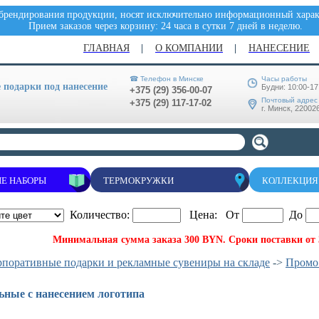
 брендирования продукции, носят исключительно информационный характ
Прием заказов через корзину: 24 часа в сутки 7 дней в неделю.
ГЛАВНАЯ
О КОМПАНИИ
НАНЕСЕНИЕ
☎ Телефон в Минске
Часы работы
подарки под нанесение
Будни: 10:00-17
+375 (29) 356-00-07
Почтовый адрес
+375 (29) 117-17-02
г. Минск, 220026
Е НАБОРЫ
ТЕРМОКРУЖКИ
КОЛЛЕКЦИЯ
Количество:
Цена: От
До
Минимальная сумма заказа 300 BYN. Сроки поставки от 3
рпоративные подарки и рекламные сувениры на складе
->
Промо
ьные с нанесением логотипа