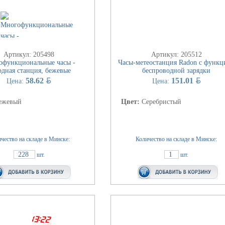
Артикул: 205498
Артикул: 205512
офункциональные часы -
Часы-метеостанция Radon с функц
одная станция, бежевые
беспроводной зарядки
BYN
BYN
58.62
151.01
Цена:
Цена:
ежевый
Цвет:
Серебристый
чество на складе в Минске:
Количество на складе в Минске:
228
1
шт.
шт.