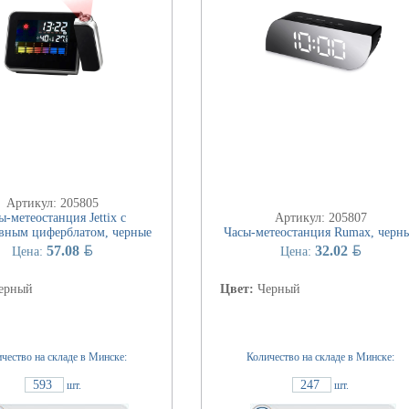
Артикул: 205805
ы-метеостанция Jettix с
Артикул: 205807
вным циферблатом, черные
Часы-метеостанция Rumax, черн
BYN
BYN
57.08
32.02
Цена:
Цена:
ерный
Цвет:
Черный
чество на складе в Минске:
Количество на складе в Минске:
593
247
шт.
шт.