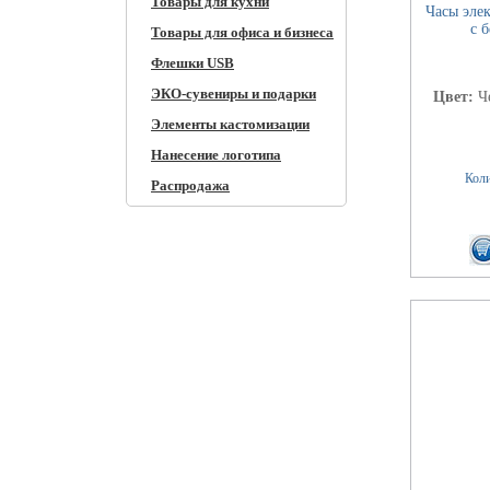
Товары для кухни
Часы эле
с 
Товары для офиса и бизнеса
Флешки USB
ЭКО-сувениры и подарки
Цвет:
Ч
Элементы кастомизации
Нанесение логотипа
Коли
Распродажа