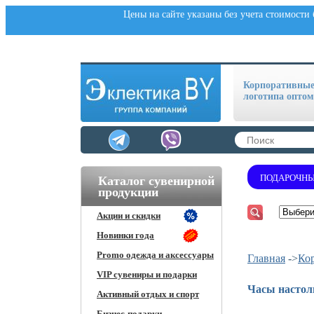
Цены на сайте указаны без учета стоимости
Корпоративные 
логотипа оптом
ПОДАРОЧНЫ
Каталог сувенирной
продукции
Акции и скидки
Новинки года
Promo одежда и аксессуары
Главная
->
Ко
VIP сувениры и подарки
Часы настол
Активный отдых и спорт
Бизнес-подарки