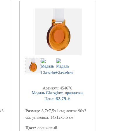
Артикул: 454676
Медаль Glassglow, оранжевая
BYN
62.79
Цена:
х3
Размер:
8,7х7,5х1 см; лента: 90х3
см; упаковка: 14х12х3,5 см
Цвет:
оранжевый