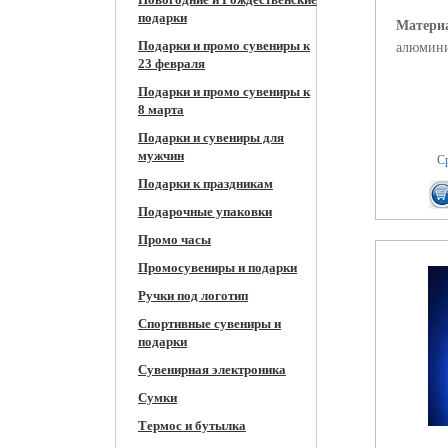
подарки
Матери
Подарки и промо сувениры к
алюмини
23 февраля
Подарки и промо сувениры к
8 марта
Подарки и сувениры для
мужчин
Ср
Подарки к праздникам
Подарочные упаковки
Промо часы
Промосувениры и подарки
Ручки под логотип
Спортивные сувениры и
подарки
Сувенирная электроника
Сумки
Термос и бутылка