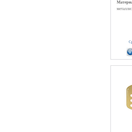
Матери
металли
Ср