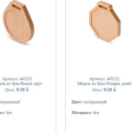
Артикул: 445221
Артикул: 445222
ль из бука Round, круг
Медаль из бука Octagon, ромб
BYN
BYN
9.58
9.58
Цена:
Цена:
атуральный
Цвет:
натуральный
ал:
бук
Материал:
бук