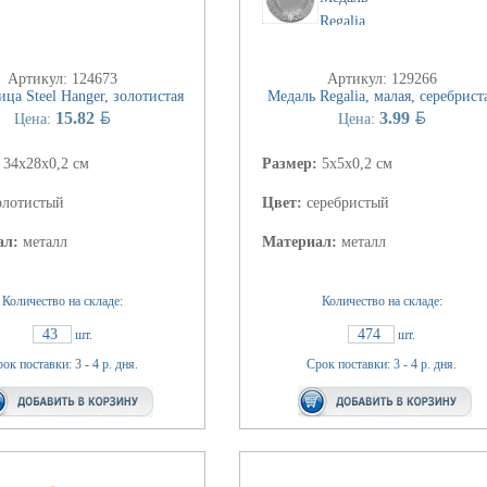
Артикул: 124673
Артикул: 129266
ца Steel Hanger, золотистая
Медаль Regalia, малая, серебрист
BYN
BYN
15.82
3.99
Цена:
Цена:
:
34х28x0,2 см
Размер:
5х5х0,2 см
олотистый
Цвет:
серебристый
ал:
металл
Материал:
металл
Количество на складе:
Количество на складе:
43
474
шт.
шт.
ок поставки: 3 - 4 р. дня.
Срок поставки: 3 - 4 р. дня.