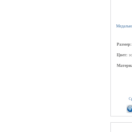
Медальни
Размер
Цвет:
з
Матери
Ср