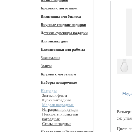
Брелоки с логотипом
Визитницы для бизнеса
Вкусные сладкие подарки
Детские сувениры подарки
Для милых дам
Ежедневники для работы
Зажигалки
Зонты
Кружки c логотипом
Наборы подарочные
Награды
Медал
Значки и флаги
Кубки наградные
Медали наградные
Наградная продукция
Размер
Планшеты и плакетки
см; упак
наградные
Стелы наградные
Цвет:
с
Новогодние и Рождественские