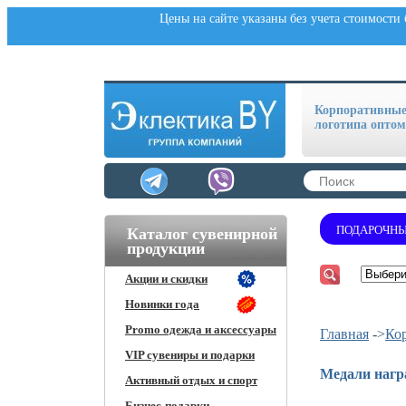
Цены на сайте указаны без учета стоимости
Корпоративные 
логотипа оптом
ПОДАРОЧНЫ
Каталог сувенирной
продукции
Акции и скидки
Новинки года
Promo одежда и аксессуары
Главная
->
Ко
VIP сувениры и подарки
Медали нагр
Активный отдых и спорт
Бизнес-подарки