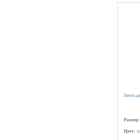
Лента дл
Размер
Цвет:
з