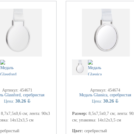
Артикул: 454671
Артикул: 454674
ь Glassford, серебристая
Медаль Glassica, серебристая
BYN
BYN
30.26
30.26
Цена:
Цена:
:
8,7х7,5x0,6 см; лента: 90х3
Размер:
8,5х7,5x0,7 см; лента: 90
овка: 14х12х3,5 см
см; упаковка: 14х12х3,5 см
еребристый
Цвет:
серебристый