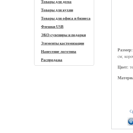
Товары для дома
Товары для кухни
Товары для офиса и бизнеса
Флешки USB
ЭКО-сувениры и подарки
Элементы кастомизации
Размер
Нанесение логотипа
см; коро
Распродажа
Цвет:
т
Матери
Ср