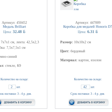
Артикул: 450452
Артикул: 447009
Медаль Brilliart
Коробка для медалей Honoris D
BYN
BYN
32.48
6.31
Цена:
Цена:
:
7х7х1 см, лента: 42,5х2,3
Размер:
10х10х2 см
бка: 7,5х7,5х1 см
Цвет:
бордовый
емно-синий
Материал:
картон, изолон
ал:
стекло, К9
Количество на складе:
Количество на складе:
2
42
шт.
шт.
ок поставки: 3 - 4 р. дня.
Срок поставки: 3 - 4 р. дня.