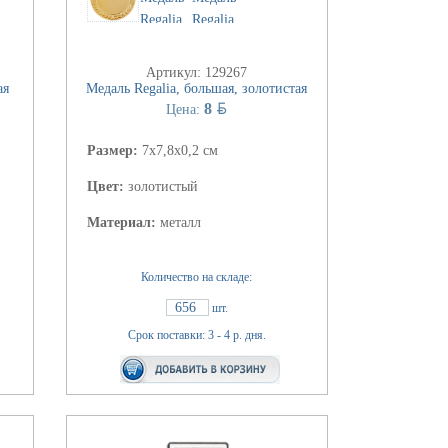
Артикул: 129267
ая
Медаль Regalia, большая, золотистая
BYN
8
Цена:
Размер:
7х7,8х0,2 см
Цвет:
золотистый
Материал:
металл
Количество на складе:
656
шт.
Срок поставки: 3 - 4 р. дня.