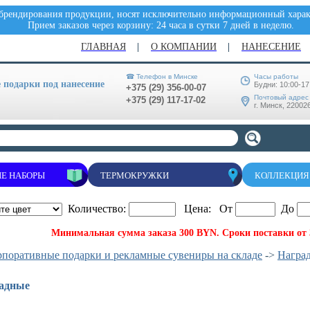
 брендирования продукции, носят исключительно информационный характ
Прием заказов через корзину: 24 часа в сутки 7 дней в неделю.
ГЛАВНАЯ
О КОМПАНИИ
НАНЕСЕНИЕ
☎ Телефон в Минске
Часы работы
подарки под нанесение
Будни: 10:00-17
+375 (29) 356-00-07
Почтовый адрес
+375 (29) 117-17-02
г. Минск, 220026
Е НАБОРЫ
ТЕРМОКРУЖКИ
КОЛЛЕКЦИЯ
Количество:
Цена: От
До
Минимальная сумма заказа 300 BYN. Сроки поставки от 3
рпоративные подарки и рекламные сувениры на складе
->
Награ
адные