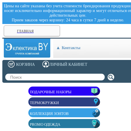
Цены на сайте указаны без учета стоимости брендирования продукции
носят исключительно информационный характер и могут отличаться о
действительных цен.
Прием заказов через корзину: 24 часа в сутки 7 дней в неделю.
ГЛАВНАЯ
Контакты
КОРЗИНА
ЛИЧНЫЙ КАБИНЕТ
ПОДАРОЧНЫЕ НАБОРЫ
ТЕРМОКРУЖКИ
КОЛЛЕКЦИЯ ЗОНТОВ
PROMO ОДЕЖДА