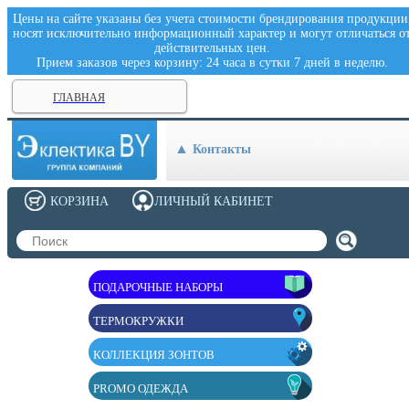
Цены на сайте указаны без учета стоимости брендирования продукции
носят исключительно информационный характер и могут отличаться о
действительных цен.
Прием заказов через корзину: 24 часа в сутки 7 дней в неделю.
ГЛАВНАЯ
Контакты
КОРЗИНА
ЛИЧНЫЙ КАБИНЕТ
ПОДАРОЧНЫЕ НАБОРЫ
ТЕРМОКРУЖКИ
КОЛЛЕКЦИЯ ЗОНТОВ
PROMO ОДЕЖДА