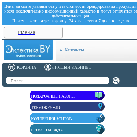
Цены на сайте указаны без учета стоимости брендирования продукции
носят исключительно информационный характер и могут отличаться о
действительных цен.
Прием заказов через корзину: 24 часа в сутки 7 дней в неделю.
ГЛАВНАЯ
Контакты
КОРЗИНА
ЛИЧНЫЙ КАБИНЕТ
ПОДАРОЧНЫЕ НАБОРЫ
ТЕРМОКРУЖКИ
КОЛЛЕКЦИЯ ЗОНТОВ
PROMO ОДЕЖДА