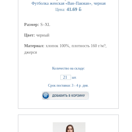
Футболка женская «Ван-Пакман», черная
BYN
41.69
Цена:
Размер:
S–XL
Цвет:
черный
Материал:
хлопок 100%, плотность 160 г/м?,
джерси
Количество на складе:
21
шт.
Срок поставки: 3 - 4 р. дня.