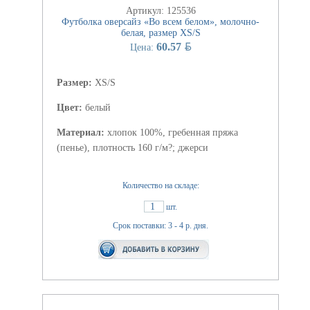
Артикул: 125536
Футболка оверсайз «Во всем белом», молочно-
белая, размер XS/S
BYN
60.57
Цена:
Размер:
XS/S
Цвет:
белый
Материал:
хлопок 100%, гребенная пряжа
(пенье), плотность 160 г/м?; джерси
Количество на складе:
1
шт.
Срок поставки: 3 - 4 р. дня.