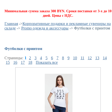
Минимальная сумма заказа 300 BYN. Сроки поставки от 3-х до 10
дней. Цены с НДС.
Главная
->
Корпоративные подарки и рекламные сувениры на
складе
->
Promo одежда и аксессуары
-> Футболки с принтом
Футболки с принтом
Страницы:
1
2
3
4
5
6
7
8
9
10
11
12
13
14
15
16
17
18
Показать все