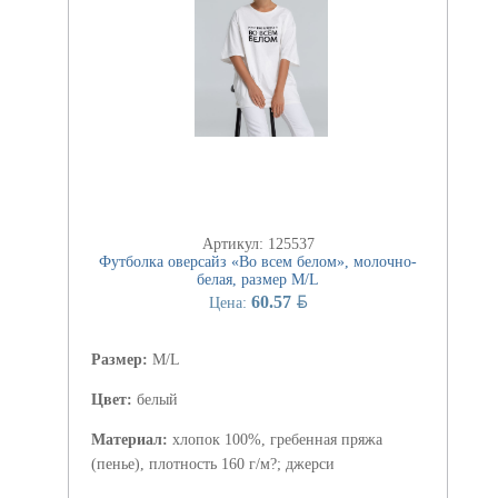
Артикул: 125537
Футболка оверсайз «Во всем белом», молочно-
белая, размер M/L
BYN
60.57
Цена:
Размер:
M/L
Цвет:
белый
Материал:
хлопок 100%, гребенная пряжа
(пенье), плотность 160 г/м?; джерси