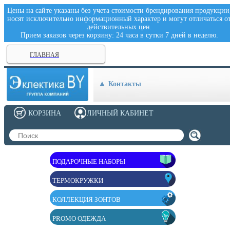
Цены на сайте указаны без учета стоимости брендирования продукции
носят исключительно информационный характер и могут отличаться о
действительных цен.
Прием заказов через корзину: 24 часа в сутки 7 дней в неделю.
ГЛАВНАЯ
Контакты
КОРЗИНА
ЛИЧНЫЙ КАБИНЕТ
ПОДАРОЧНЫЕ НАБОРЫ
ТЕРМОКРУЖКИ
КОЛЛЕКЦИЯ ЗОНТОВ
PROMO ОДЕЖДА