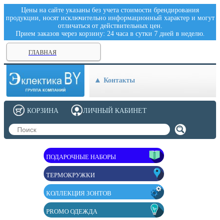
Цены на сайте указаны без учета стоимости брендирования
продукции, носят исключительно информационный характер и могут
отличаться от действительных цен.
Прием заказов через корзину: 24 часа в сутки 7 дней в неделю.
ГЛАВНАЯ
Контакты
КОРЗИНА
ЛИЧНЫЙ КАБИНЕТ
ПОДАРОЧНЫЕ НАБОРЫ
ТЕРМОКРУЖКИ
КОЛЛЕКЦИЯ ЗОНТОВ
PROMO ОДЕЖДА