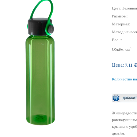
Цвет: Зелёны
Размеры:
Материал:
Метод нанесе
Вес: г
3
Объём: см
BY
Цена:
7.11
Количество на
Жизнерадостны
равнодушным н
крышка с удо
дизайн.