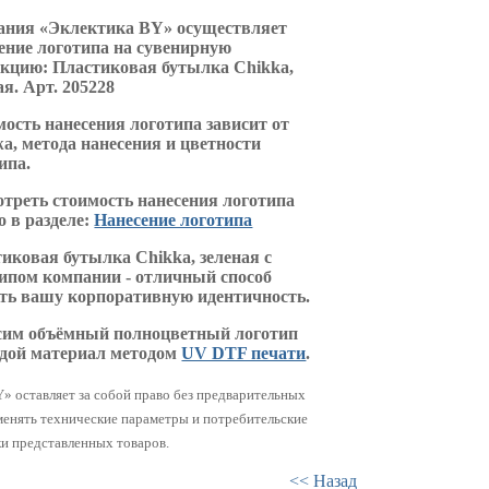
ания «Эклектика BY» осуществляет
ение логотипа на сувенирную
кцию: Пластиковая бутылка Chikka,
ая. Арт. 205228
ость нанесения логотипа зависит от
а, метода нанесения и цветности
ипа.
треть стоимость нанесения логотипа
 в разделе:
Нанесение логотипа
иковая бутылка Chikka, зеленая с
ипом компании - отличный способ
ть вашу корпоративную идентичность.
сим объёмный полноцветный логотип
юдой материал методом
UV DTF печати
.
» оставляет за собой право без предварительных
менять технические параметры и потребительские
и представленных товаров.
<< Назад