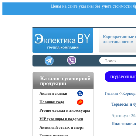
Цены на сайте указаны без учета стоимости 
Корпоративные п
логотипа оптом
ПОДАРОЧНЫЕ
Каталог сувенирной
продукции
Акции и скидки
Главная
->
Корпора
Новинки года
Термосы и 
Promo одежда и аксессуары
Артикул: 20
VIP сувениры и подарки
Пластиковая
Активный отдых и спорт
Бизнес-подарки