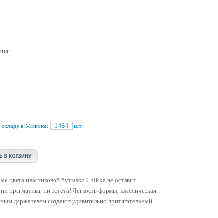
й
ния:
N
 складе в Минске:
1464
шт.
е цвета пластиковой бутылки Chikka не оставят
и прагматика, ни эстета! Легкость формы, классическая
бным держателем создают удивительно притягательный