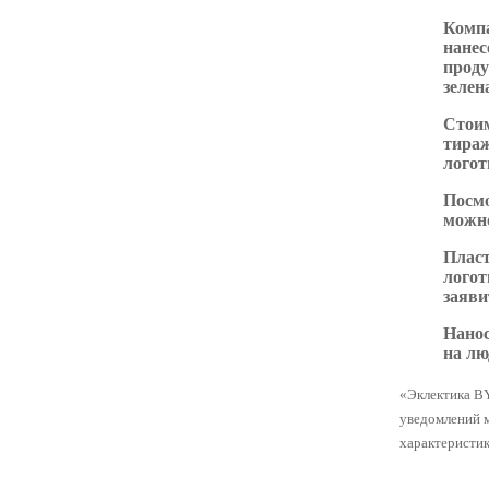
Комп
нанес
проду
зелен
Стоим
тираж
логот
Посмо
можно
Пласт
логот
заяви
Нано
на л
«Эклектика BY
уведомлений 
характеристик