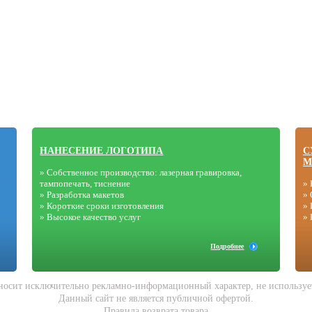
НАНЕСЕНИЕ ЛОГОТИПА
С
М
» Собственное производство: лазерная гравировка,
тампопечать, тиснение
» 
» Разработка макетов
» 
» Короткие сроки изготовления
» 
» Высокое качество услуг
»
Подробнее
носит исключительно рекламно-информационный характер, не используетс
Данный сайт не является публичной офертой.
Правила возврата товара