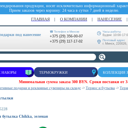
брендирования продукции, носят исключительно информационный характе
Прием заказов через корзину: 24 часа в сутки 7 дней в неделю.
ГЛАВНАЯ
О КОМПАНИИ
НАНЕСЕНИЕ
☎ Телефон в Минске
Часы работы
одарки под нанесение
Будни: 10:00-17:
+375 (29) 356-00-07
Почтовый адрес
+375 (29) 117-17-02
г. Минск, 220026,
 НАБОРЫ
ТЕРМОКРУЖКИ
КОЛЛЕКЦИЯ 
Минимальная сумма заказа 300 BYN. Сроки поставки от 3-
тивные подарки и рекламные сувениры на складе
->
Термос и бутылка
->
Терм
бутылки
5228
 бутылка Chikka, зеленая