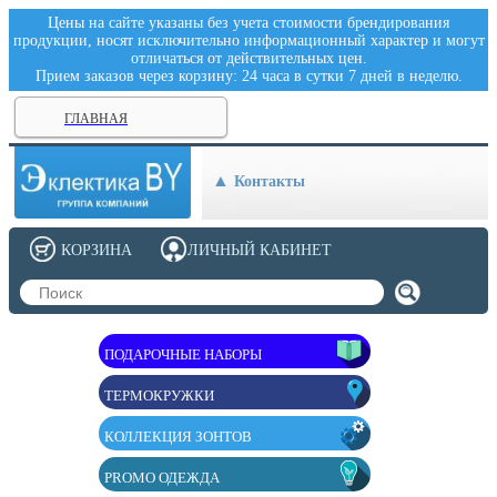
Цены на сайте указаны без учета стоимости брендирования
продукции, носят исключительно информационный характер и могут
отличаться от действительных цен.
Прием заказов через корзину: 24 часа в сутки 7 дней в неделю.
ГЛАВНАЯ
Контакты
КОРЗИНА
ЛИЧНЫЙ КАБИНЕТ
ПОДАРОЧНЫЕ НАБОРЫ
ТЕРМОКРУЖКИ
КОЛЛЕКЦИЯ ЗОНТОВ
PROMO ОДЕЖДА