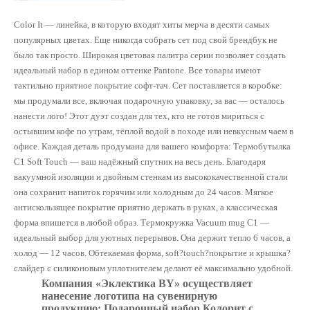
Color It — линейка, в которую входят хиты мерча в десяти самых
популярных цветах. Еще никогда собрать сет под свой брендбук не
было так просто. Широкая цветовая палитра серии позволяет создать
идеальный набор в едином оттенке Pantone. Все товары имеют
тактильно приятное покрытие софт-тач. Сет поставляется в коробке:
мы продумали все, включая подарочную упаковку, за вас — осталось
нанести лого! Этот дуэт создан для тех, кто не готов мириться с
остывшим кофе по утрам, тёплой водой в походе или невкусным чаем в
офисе. Каждая деталь продумана для вашего комфорта: Термобутылка
C1 Soft Touch — ваш надёжный спутник на весь день. Благодаря
вакуумной изоляции и двойным стенкам из высококачественной стали
она сохранит напиток горячим или холодным до 24 часов. Мягкое
антискользящее покрытие приятно держать в руках, а классическая
форма впишется в любой образ. Термокружка Vacuum mug C1 —
идеальный выбор для уютных перерывов. Она держит тепло 6 часов, а
холод — 12 часов. Обтекаемая форма, soft?touch?покрытие и крышка?
слайдер с силиконовым уплотнителем делают её максимально удобной.
Компания «Эклектика BY» осуществляет
нанесение логотипа на сувенирную
продукцию: Подарочный набор Колорит с