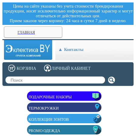
Цены на сайте указаны без учета стоимости брендирования
продукции, носят исключительно информационный характер и могут
отличаться от действительных цен.
Прием заказов через корзину: 24 часа в сутки 7 дней в неделю.
ГЛАВНАЯ
Контакты
КОРЗИНА
ЛИЧНЫЙ КАБИНЕТ
ПОДАРОЧНЫЕ НАБОРЫ
ТЕРМОКРУЖКИ
КОЛЛЕКЦИЯ ЗОНТОВ
PROMO ОДЕЖДА