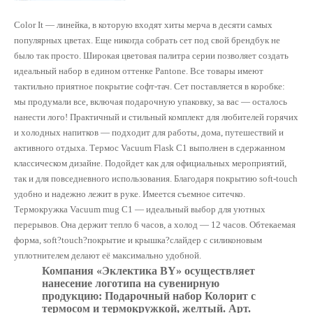
Color It — линейка, в которую входят хиты мерча в десяти самых
популярных цветах. Еще никогда собрать сет под свой брендбук не
было так просто. Широкая цветовая палитра серии позволяет создать
идеальный набор в едином оттенке Pantone. Все товары имеют
тактильно приятное покрытие софт-тач. Сет поставляется в коробке:
мы продумали все, включая подарочную упаковку, за вас — осталось
нанести лого! Практичный и стильный комплект для любителей горячих
и холодных напитков — подходит для работы, дома, путешествий и
активного отдыха. Термос Vacuum Flask C1 выполнен в сдержанном
классическом дизайне. Подойдет как для официальных мероприятий,
так и для повседневного использования. Благодаря покрытию soft-touch
удобно и надежно лежит в руке. Имеется съемное ситечко.
Термокружка Vacuum mug C1 — идеальный выбор для уютных
перерывов. Она держит тепло 6 часов, а холод — 12 часов. Обтекаемая
форма, soft?touch?покрытие и крышка?слайдер с силиконовым
уплотнителем делают её максимально удобной.
Компания «Эклектика BY» осуществляет
нанесение логотипа на сувенирную
продукцию: Подарочный набор Колорит с
термосом и термокружкой, желтый. Арт.