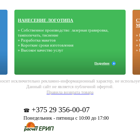
НАНЕСЕНИЕ ЛОГОТИПА
С
М
» Собственное производство: лазерная гравировка,
тампопечать, тиснение
» 
» Разработка макетов
» 
» Короткие сроки изготовления
» 
» Высокое качество услуг
»
Подробнее
носит исключительно рекламно-информационный характер, не используетс
Данный сайт не является публичной офертой.
Правила возврата товара
+375 29 356-00-07
☎
Понедельник - пятница с 10:00 до 17:00