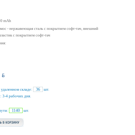
00 mAh
мос - нержавеющая cталь с покрытием софт-тач, внешний
пластик с покрытием софт-тач
ния:
BYN
6
 удаленном складе:
36
шт.
: 3-4 рабочих дня.
пути:
1140
шт.