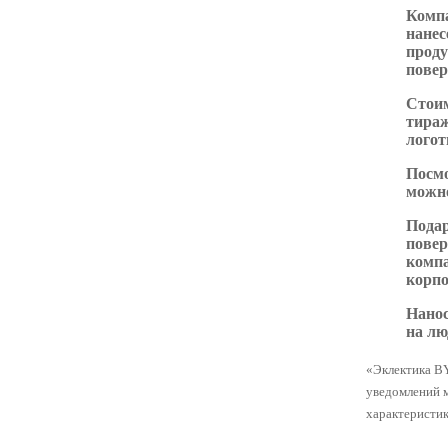
Комп
нанес
проду
повер
Стоим
тираж
логот
Посмо
можно
Подар
повер
компа
корпо
Нано
на л
«Эклектика BY
уведомлений 
характеристик