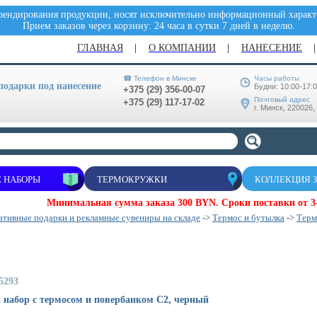
брендирования продукции, носят исключительно информационный характе
Прием заказов через корзину: 24 часа в сутки 7 дней в неделю.
ГЛАВНАЯ
О КОМПАНИИ
НАНЕСЕНИЕ
☎ Телефон в Минске
Часы работы
одарки под нанесение
Будни: 10:00-17:
+375 (29) 356-00-07
Почтовый адрес
+375 (29) 117-17-02
г. Минск, 220026,
 НАБОРЫ
ТЕРМОКРУЖКИ
КОЛЛЕКЦИЯ 
Минимальная сумма заказа 300 BYN. Сроки поставки от 3-
тивные подарки и рекламные сувениры на складе
->
Термос и бутылка
->
Тер
5293
набор с термосом и повербанком С2, черный