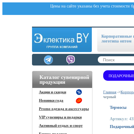
Цены на сайте указаны без учета стоимости 
Корпоративные п
логотипа оптом
ПОДАРОЧНЫЕ
Каталог сувенирной
продукции
Акции и скидки
Главная
->
Корпора
черный
Новинки года
Термосы
Promo одежда и аксессуары
VIP сувениры и подарки
Артикул: 43
Активный отдых и спорт
Подарочный 
Бизнес-подарки