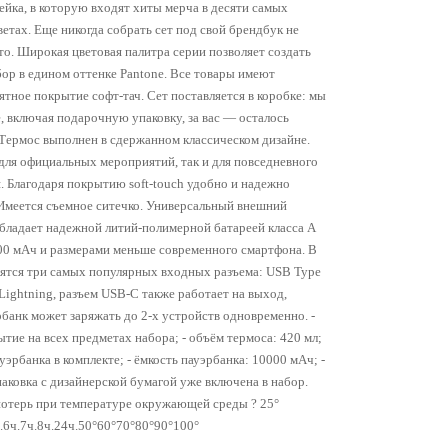
нейка, в которую входят хиты мерча в десяти самых
етах. Еще никогда собрать сет под свой брендбук не
то. Широкая цветовая палитра серии позволяет создать
ор в едином оттенке Pantone. Все товары имеют
ятное покрытие софт-тач. Сет поставляется в коробке: мы
, включая подарочную упаковку, за вас — осталось
 Термос выполнен в сдержанном классическом дизайне.
для официальных мероприятий, так и для повседневного
. Благодаря покрытию soft-touch удобно и надежно
 Имеется съемное ситечко. Универсальный внешний
бладает надежной литий-полимерной батареей класса А
00 мАч и размерами меньше современного смартфона. В
дятся три самых популярных входных разъема: USB Type
 Lightning, разъем USB-C также работает на выход,
банк может заряжать до 2-х устройств одновременно. -
ытие на всех предметах набора; - объём термоса: 420 мл;
ауэрбанка в комплекте; - ёмкость пауэрбанка: 10000 мАч; -
аковка с дизайнерской бумагой уже включена в набор.
потерь при температуре окружающей среды ? 25°
ч.6ч.7ч.8ч.24ч.50°60°70°80°90°100°