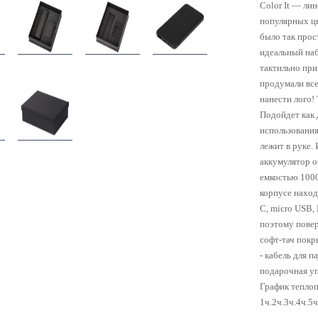
Color It — ли
популярных цв
было так прос
идеальный наб
тактильно при
продумали все
нанести лого!
Подойдет как 
использования
лежит в руке.
аккумулятор о
емкостью 100
корпусе нахо
C, micro USB,
поэтому повер
софт-тач покр
- кабель для п
подарочная уп
График тепло
1ч.2ч.3ч.4ч.5