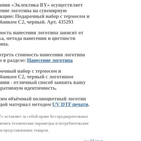
ания «Эклектика BY» осуществляет
ение логотипа на сувенирную
кцию: Подарочный набор с термосом и
банком С2, черный. Арт. 435293
ость нанесения логотипа зависит от
а, метода нанесения и цветности
ипа.
треть стоимость нанесения логотипа
 в разделе:
Нанесение логотипа
очный набор с термосом и
банком С2, черный с логотипом
нии - отличный способ заявить вашу
ративную идентичность.
сим объёмный полноцветный логотип
юдой материал методом
UV DTF печати
.
» оставляет за собой право без предварительных
менять технические параметры и потребительские
и представленных товаров.