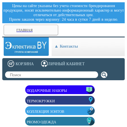
Цены на сайте указаны без учета стоимости брендирования
продукции, носят исключительно информационный характер и могут
отличаться от действительных цен.
Прием заказов через корзину: 24 часа в сутки 7 дней в неделю.
ГЛАВНАЯ
Контакты
КОРЗИНА
ЛИЧНЫЙ КАБИНЕТ
ПОДАРОЧНЫЕ НАБОРЫ
ТЕРМОКРУЖКИ
КОЛЛЕКЦИЯ ЗОНТОВ
PROMO ОДЕЖДА