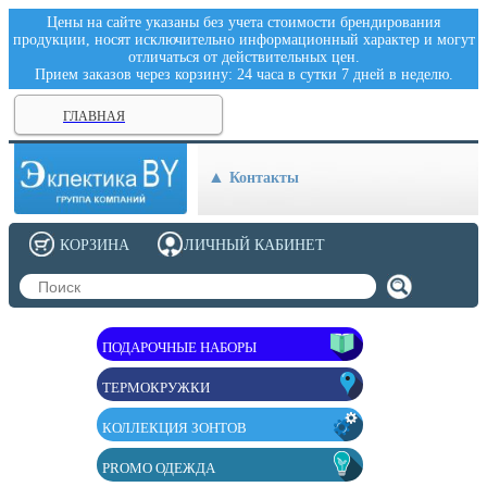
Цены на сайте указаны без учета стоимости брендирования
продукции, носят исключительно информационный характер и могут
отличаться от действительных цен.
Прием заказов через корзину: 24 часа в сутки 7 дней в неделю.
ГЛАВНАЯ
Контакты
КОРЗИНА
ЛИЧНЫЙ КАБИНЕТ
ПОДАРОЧНЫЕ НАБОРЫ
ТЕРМОКРУЖКИ
КОЛЛЕКЦИЯ ЗОНТОВ
PROMO ОДЕЖДА