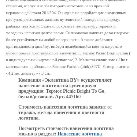
стенками, корпус и колба которого изготовлены из прочной
нержавеющей стали 201/304. Он идеально подойдет для ежедневных
прогулок, длительных дальних путешествий, выездов на природу,
рыбалку или охоту. Отлично сохраняет температуру горячих и
холодных напитков долгое время. Силиконовая манжета делает термос
более устойчивым на любой поверхности. А также добавляет
оригинальности дизайну: выбери полюбившийся цвет из широкого
многообразия! Составляющие элементы: 1. Термос Picnic Brigt, белый (
в индивидуальной картонной упаковке) 2. Манжета силиконовая. Цвет
максимально приближен к Pantone Fuchsia (pink) 807C. Размер: высота
- 4,2 мм, диаметр - 7,3 см.
Компания «Эклектика BY» осуществляет
нанесение логотипа на сувенирную
продукцию: Термос Picnic Bright To Go,
белый/розовый. Арт. 447160
Стоимость нанесения логотипа зависит от
тиража, метода нанесения и цветности
логотипа.
Посмотреть стоимость нанесения логотипа
можно в разделе:
Нанесение логотипа