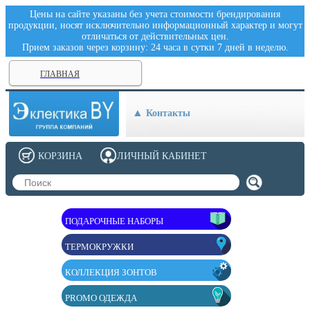
Цены на сайте указаны без учета стоимости брендирования
продукции, носят исключительно информационный характер и могут
отличаться от действительных цен.
Прием заказов через корзину: 24 часа в сутки 7 дней в неделю.
ГЛАВНАЯ
Контакты
КОРЗИНА
ЛИЧНЫЙ КАБИНЕТ
ПОДАРОЧНЫЕ НАБОРЫ
ТЕРМОКРУЖКИ
КОЛЛЕКЦИЯ ЗОНТОВ
PROMO ОДЕЖДА