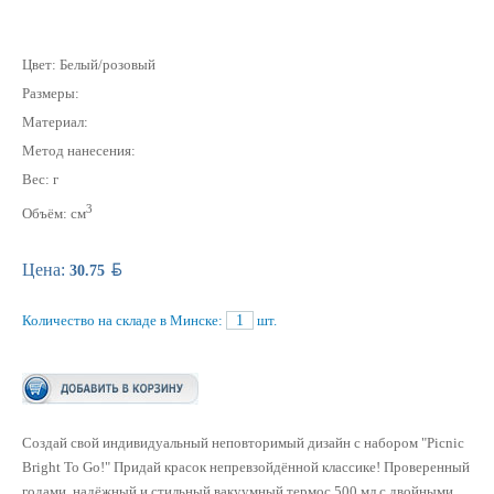
Цвет: Белый/розовый
Размеры:
Материал:
Метод нанесения:
Вес: г
3
Объём: см
BYN
Цена:
30.75
Количество на складе в Минске:
1
шт.
Создай свой индивидуальный неповторимый дизайн с набором "Picnic
Bright To Go!" Придай красок непревзойдённой классике! Проверенный
годами, надёжный и стильный вакуумный термос 500 мл с двойными