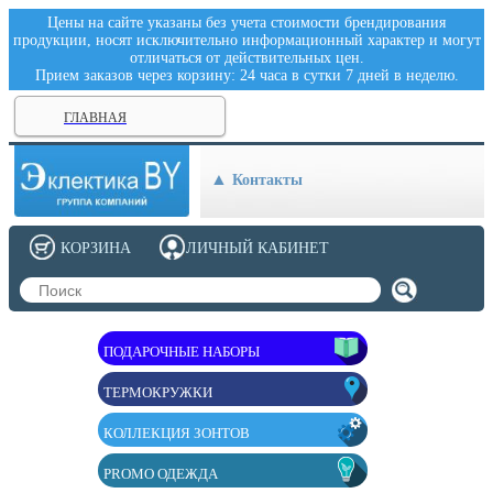
Цены на сайте указаны без учета стоимости брендирования
продукции, носят исключительно информационный характер и могут
отличаться от действительных цен.
Прием заказов через корзину: 24 часа в сутки 7 дней в неделю.
ГЛАВНАЯ
Контакты
КОРЗИНА
ЛИЧНЫЙ КАБИНЕТ
ПОДАРОЧНЫЕ НАБОРЫ
ТЕРМОКРУЖКИ
КОЛЛЕКЦИЯ ЗОНТОВ
PROMO ОДЕЖДА