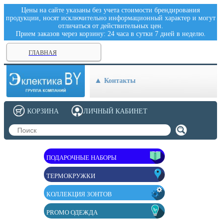
Цены на сайте указаны без учета стоимости брендирования
продукции, носят исключительно информационный характер и могут
отличаться от действительных цен.
Прием заказов через корзину: 24 часа в сутки 7 дней в неделю.
ГЛАВНАЯ
Контакты
КОРЗИНА
ЛИЧНЫЙ КАБИНЕТ
ПОДАРОЧНЫЕ НАБОРЫ
ТЕРМОКРУЖКИ
КОЛЛЕКЦИЯ ЗОНТОВ
PROMO ОДЕЖДА