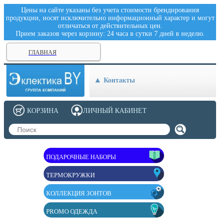
Цены на сайте указаны без учета стоимости брендирования
продукции, носят исключительно информационный характер и могут
отличаться от действительных цен.
Прием заказов через корзину: 24 часа в сутки 7 дней в неделю.
ГЛАВНАЯ
Контакты
КОРЗИНА
ЛИЧНЫЙ КАБИНЕТ
ПОДАРОЧНЫЕ НАБОРЫ
ТЕРМОКРУЖКИ
КОЛЛЕКЦИЯ ЗОНТОВ
PROMO ОДЕЖДА