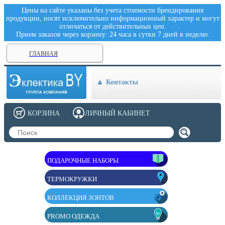
Цены на сайте указаны без учета стоимости брендирования
продукции, носят исключительно информационный характер и могут
отличаться от действительных цен.
Прием заказов через корзину: 24 часа в сутки 7 дней в неделю.
ГЛАВНАЯ
Контакты
КОРЗИНА
ЛИЧНЫЙ КАБИНЕТ
ПОДАРОЧНЫЕ НАБОРЫ
ТЕРМОКРУЖКИ
КОЛЛЕКЦИЯ ЗОНТОВ
PROMO ОДЕЖДА