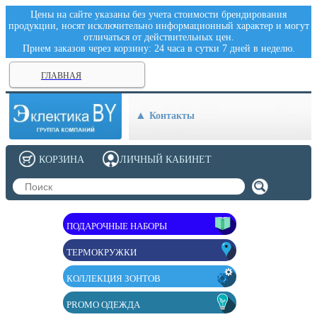
Цены на сайте указаны без учета стоимости брендирования
продукции, носят исключительно информационный характер и могут
отличаться от действительных цен.
Прием заказов через корзину: 24 часа в сутки 7 дней в неделю.
ГЛАВНАЯ
Контакты
КОРЗИНА
ЛИЧНЫЙ КАБИНЕТ
ПОДАРОЧНЫЕ НАБОРЫ
ТЕРМОКРУЖКИ
КОЛЛЕКЦИЯ ЗОНТОВ
PROMO ОДЕЖДА